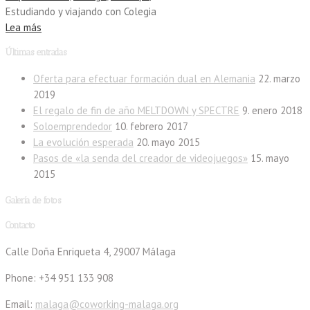
Estudiando y viajando con Colegia
Lea más
Últimas entradas
Oferta para efectuar formación dual en Alemania
22. marzo
2019
El regalo de fin de año MELTDOWN y SPECTRE
9. enero 2018
Soloemprendedor
10. febrero 2017
La evolución esperada
20. mayo 2015
Pasos de «la senda del creador de videojuegos»
15. mayo
2015
Galería de fotos
Contacto
Calle Doña Enriqueta 4, 29007 Málaga
Phone: +34 951 133 908
Email:
malaga@coworking-malaga.org