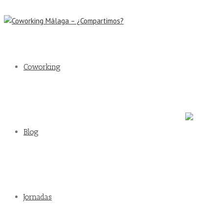
malaga@coworking-malaga.org
Facebook
Facebook
Twitter
Coworking
Twitter
Reddit
Reddit
Blog
Deutsch
Jornadas