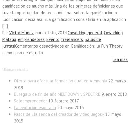
gamificación es mucho más. Una de las primeras definiciones que
tuve la oportunidad de leer -años ha- sobre la gamificación o
ludificación, decía así: «La gamificación consistiría en la aplicación
[…]
Por
Víctor Muñoz
|
marzo 14th, 2014
|
Coworking general
,
Coworking
Malaga
,
emprendeores
,
Evento
,
freelancers
,
Salas de
juntas
|
Comentarios desactivados
en Gamificación: la Fun Theory
como caso de estudio
Lea más
Últimas entradas
Oferta para efectuar formación dual en Alemania
22. marzo
2019
El regalo de fin de año MELTDOWN y SPECTRE
9. enero 2018
Soloemprendedor
10. febrero 2017
La evolución esperada
20. mayo 2015
Pasos de «la senda del creador de videojuegos»
15. mayo
2015