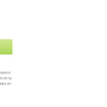
experto
el en la
ados
en