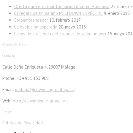
Oferta para efectuar formación dual en Alemania
22. marzo 
El regalo de fin de año MELTDOWN y SPECTRE
9. enero 2018
Soloemprendedor
10. febrero 2017
La evolución esperada
20. mayo 2015
Pasos de «la senda del creador de videojuegos»
15. mayo 201
Galería de fotos
Contacto
Calle Doña Enriqueta 4, 29007 Málaga
Phone: +34 951 133 908
Email:
malaga@coworking-malaga.org
Web:
http://coworking-malaga.org
Links
Política de Privacidad