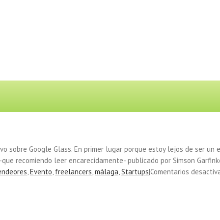
ivo sobre Google Glass. En primer lugar porque estoy lejos de ser un 
 -que recomiendo leer encarecidamente- publicado por Simson Garfink
endeores
,
Evento
,
freelancers
,
málaga
,
Startups
|
Comentarios desactiv