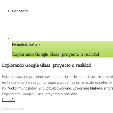
Contacto
Permalink
Gallery
Explorando Google Glass: proyecto o realidad
Explorando Google Glass: proyecto o realidad
Esta entrada no pretende ser -no podría serlo- un artículo informat
en la materia, y en segundo lugar porque hay un artículo excelente
Por
Víctor Muñoz
|
abril 2nd, 2014
|
coworking
,
Coworking Malaga
,
empr
Explorando Google Glass: proyecto o realidad
Lea más
Últimas entradas