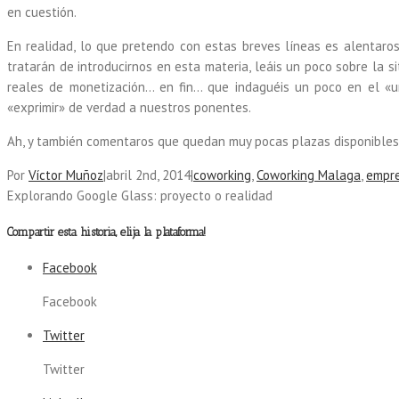
en cuestión.
En realidad, lo que pretendo con estas breves líneas es alentaro
tratarán de introducirnos en esta materia, leáis un poco sobre la s
reales de monetización… en fin… que indaguéis un poco en el «
«exprimir» de verdad a nuestros ponentes.
Ah, y también comentaros que quedan muy pocas plazas disponibles p
Por
Víctor Muñoz
|
abril 2nd, 2014
|
coworking
,
Coworking Malaga
,
empr
Explorando Google Glass: proyecto o realidad
Compartir esta historia, elija la plataforma!
Facebook
Facebook
Twitter
Twitter