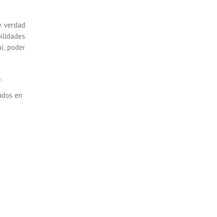
 verdad
bilidades
í, poder
í
.
ados
en