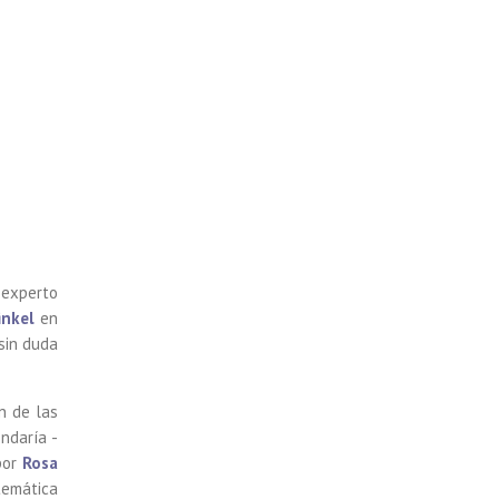
n experto
inke
l
en
sin duda
n de las
ndaría -
 por
Rosa
temática