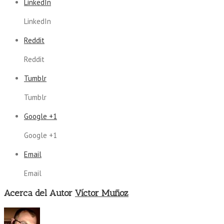
LinkedIn
LinkedIn
Reddit
Reddit
Tumblr
Tumblr
Google +1
Google +1
Email
Email
Acerca del Autor
Víctor Muñoz