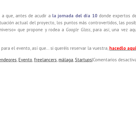
s a que, antes de acudir a
la jornada del día 10
donde expertos de
ituación actual del proyecto, los puntos más controvertidos, las posi
universo» que propone y rodea a
Google Glass
, para así, una vez aqu
ara el evento, así que… si queréis reservar la vuestra,
hacedlo aqu
endeores
,
Evento
,
freelancers
,
málaga
,
Startups
|
Comentarios desactiv