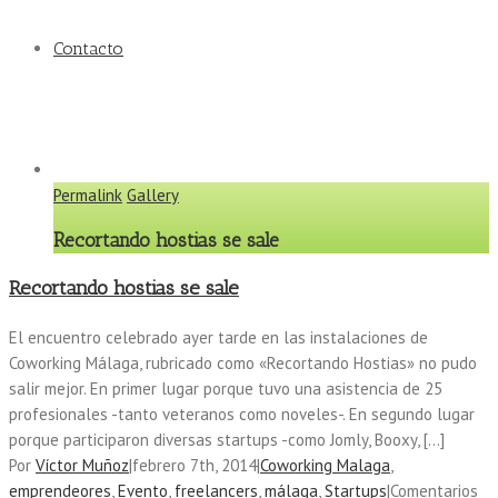
Contacto
Permalink
Gallery
Recortando hostias se sale
Recortando hostias se sale
El encuentro celebrado ayer tarde en las instalaciones de
Coworking Málaga, rubricado como «Recortando Hostias» no pudo
salir mejor. En primer lugar porque tuvo una asistencia de 25
profesionales -tanto veteranos como noveles-. En segundo lugar
porque participaron diversas startups -como Jomly, Booxy, […]
Por
Víctor Muñoz
|
febrero 7th, 2014
|
Coworking Malaga
,
emprendeores
,
Evento
,
freelancers
,
málaga
,
Startups
|
Comentarios