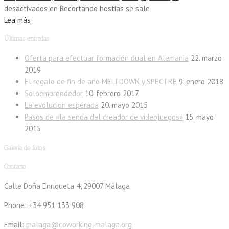
desactivados
en Recortando hostias se sale
Lea más
Últimas entradas
Oferta para efectuar formación dual en Alemania
22. marzo
2019
El regalo de fin de año MELTDOWN y SPECTRE
9. enero 2018
Soloemprendedor
10. febrero 2017
La evolución esperada
20. mayo 2015
Pasos de «la senda del creador de videojuegos»
15. mayo
2015
Galería de fotos
Contacto
Calle Doña Enriqueta 4, 29007 Málaga
Phone: +34 951 133 908
Email:
malaga@coworking-malaga.org