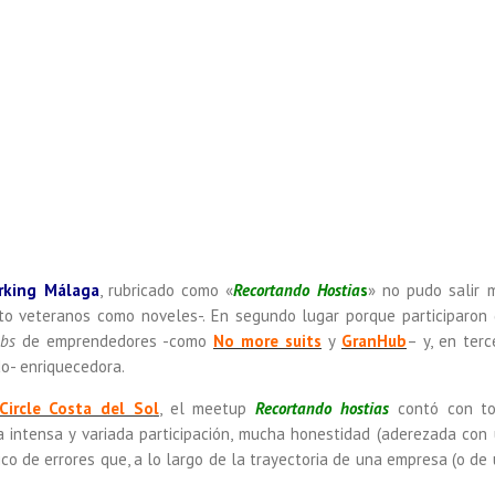
rking Málaga
, rubricado como «
Recortando Hostia
s
» no pudo salir m
to veteranos como noveles-. En segundo lugar porque participaron 
bs
de emprendedores -como
No more suits
y
GranHub
– y, en terc
do- enriquecedora.
Circle Costa del So
l
, el meetup
Recortando hostias
contó con to
a intensa y variada participación, mucha honestidad (aderezada con
ico de errores que, a lo largo de la trayectoria de una empresa (o de