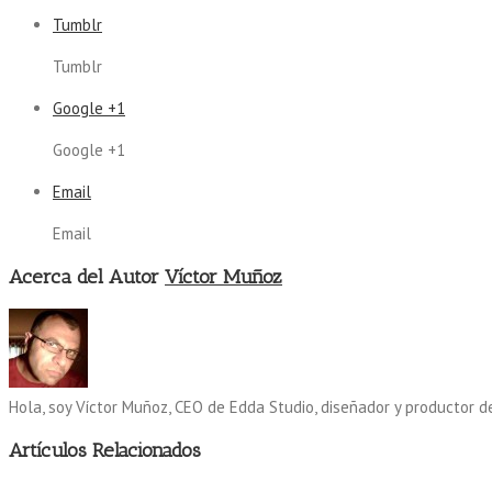
Tumblr
Tumblr
Google +1
Google +1
Email
Email
Acerca del Autor
Víctor Muñoz
Hola, soy Víctor Muñoz, CEO de Edda Studio, diseñador y productor d
Artículos Relacionados