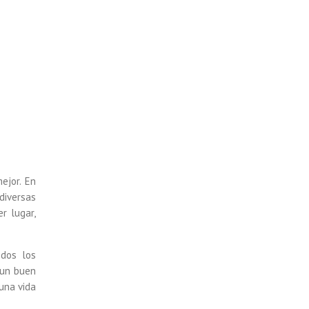
ejor. En
diversas
er lugar,
dos los
 un buen
 una vida