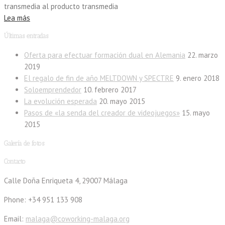
transmedia al producto transmedia
Lea más
Últimas entradas
Oferta para efectuar formación dual en Alemania
22. marzo
2019
El regalo de fin de año MELTDOWN y SPECTRE
9. enero 2018
Soloemprendedor
10. febrero 2017
La evolución esperada
20. mayo 2015
Pasos de «la senda del creador de videojuegos»
15. mayo
2015
Galería de fotos
Contacto
Calle Doña Enriqueta 4, 29007 Málaga
Phone: +34 951 133 908
Email:
malaga@coworking-malaga.org