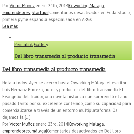
Por
Víctor Muñoz
|
enero 24th, 2014
|
Coworking Malaga
,
emprendeores
,
Startups
|
Comentarios desactivados
en Edda Studio,
primera pyme española especializada en ARGs
Lea más
Permalink
Gallery
Del libro transmedia al producto transmedia
Del libro transmedia al producto transmedia
Hola a todos. Ayer se acercó hasta Coworking Málaga el escritor
Luis Hernanz Burrezo, autor y productor del libro transmedia El
Evangelio del Traidor, una novela histórica que sorprendió el año
pasado tanto por su excelente contenido, como su capacidad para
comercializarse a través de un entorno multiplataforma. Os
dejamos la […]
Por
Víctor Muñoz
|
enero 23rd, 2014
|
Coworking Malaga
,
emprendeores
,
málaga
|
Comentarios desactivados
en Del libro