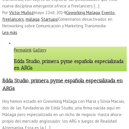
nueva disciplina emergente ofrece a freelancers […]
Por
Víctor Muñoz
|
mayo 22nd, 2014
|
Coworking Malaga
,
Evento
,
freelancers
,
málaga
,
Startups
|
Comentarios desactivados
en
Networking sobre Comunicación y Marketing Transmedia
Lea más
Permalink
Gallery
Edda Studio, primera pyme española especializada
en ARGs
Edda Studio, primera pyme española especializada en
ARGs
Hoy hemos estado en Coworking Málaga con María y Silvia Macías,
dos de las fundadoras de Edda Studio, una firma nacida aquí en
Málaga pero especializada en un nicho de negocio -hasta ahora-
propio del mercado anglosajón: los ARG o Juegos de Realidad
Alternativa. Esta es la […]