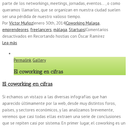
parte de los networkings, meetings, jornadas, eventos… , o como
queramos llamarlos, que se organizan en nuestra ciudad suelen
ser una pérdida de nuestro valioso tiempo.
Por
Víctor Muñoz
|
enero 30th, 2014
|
Coworking Malaga
,
emprendeores
,
freelancers
,
málaga
,
Startups
|
Comentarios
desactivados
en Recortando hostias con Óscar Ramírez
Lea más
Permalink
Gallery
El coworking en cifras
El coworking en cifras
Si echamos un vistazo a las diversas infografías que han
aparecido últimamente por la web, desde muy distintos foros,
países, y sectores económicos, y las analizamos brevemente,
veremos que casi todas ellas extraen una serie de conclusiones
que se repiten casi por sistema. En primer lugar, el coworking es un