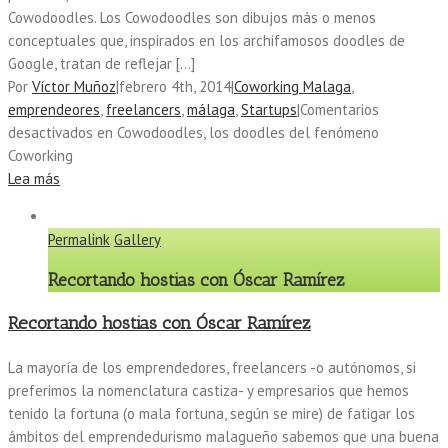
Cowodoodles. Los Cowodoodles son dibujos más o menos
conceptuales que, inspirados en los archifamosos doodles de
Google, tratan de reflejar […]
Por
Víctor Muñoz
|
febrero 4th, 2014
|
Coworking Malaga
,
emprendeores
,
freelancers
,
málaga
,
Startups
|
Comentarios
desactivados
en Cowodoodles, los doodles del fenómeno
Coworking
Lea más
Permalink
Gallery
Recortando hostias con Óscar Ramírez
Recortando hostias con Óscar Ramírez
La mayoría de los emprendedores, freelancers -o autónomos, si
preferimos la nomenclatura castiza- y empresarios que hemos
tenido la fortuna (o mala fortuna, según se mire) de fatigar los
ámbitos del emprendedurismo malagueño sabemos que una buena