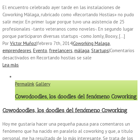
El encuentro celebrado ayer tarde en las instalaciones de
Coworking Málaga, rubricado como «Recortando Hostias» no pudo
salir mejor. En primer lugar porque tuvo una asistencia de 25
profesionales -tanto veteranos como noveles-. En segundo lugar
porque participaron diversas startups -como Jomly, Booxy, […]
Por
Víctor Muñoz
|
febrero 7th, 2014
|
Coworking Malaga
,
emprendeores
,
Evento
,
freelancers
,
málaga
,
Startups
|
Comentarios
desactivados
en Recortando hostias se sale
Lea más
Permalink
Gallery
Cowodoodles, los doodles del fenómeno Coworking
Cowodoodles, los doodles del fenómeno Coworking
Hoy me gustaría hacer una pequeña pausa para comentaros un
fenómeno que ha nacido en paralelo al coworking y que, a título
personal, me ha resultado de lo más interesante. Se trata de los