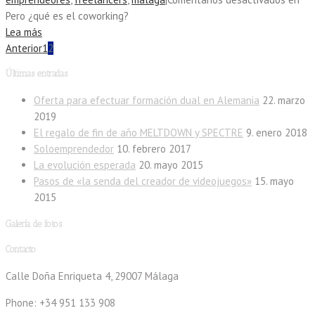
Pero ¿qué es el coworking?
Lea más
Anterior
1
2
Últimas entradas
Oferta para efectuar formación dual en Alemania
22. marzo
2019
El regalo de fin de año MELTDOWN y SPECTRE
9. enero 2018
Soloemprendedor
10. febrero 2017
La evolución esperada
20. mayo 2015
Pasos de «la senda del creador de videojuegos»
15. mayo
2015
Galería de fotos
Contacto
Calle Doña Enriqueta 4, 29007 Málaga
Phone: +34 951 133 908