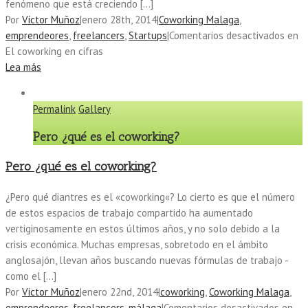
fenómeno que está creciendo […]
Por
Víctor Muñoz
|
enero 28th, 2014
|
Coworking Malaga
,
emprendeores
,
freelancers
,
Startups
|
Comentarios desactivados
en
El coworking en cifras
Lea más
Permalink
Gallery
Pero ¿qué es el coworking?
Pero ¿qué es el coworking?
¿Pero qué diantres es el «coworking«? Lo cierto es que el número
de estos espacios de trabajo compartido ha aumentado
vertiginosamente en estos últimos años, y no solo debido a la
crisis económica. Muchas empresas, sobretodo en el ámbito
anglosajón, llevan años buscando nuevas fórmulas de trabajo -
como el […]
Por
Víctor Muñoz
|
enero 22nd, 2014
|
coworking
,
Coworking Malaga
,
emprendeores
,
freelancers
,
málaga
|
Comentarios desactivados
en