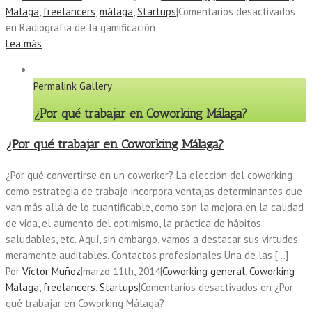
Malaga
,
freelancers
,
málaga
,
Startups
|
Comentarios desactivados
en Radiografía de la gamificación
Lea más
Permalink
Gallery
¿Por qué trabajar en Coworking Málaga?
¿Por qué trabajar en Coworking Málaga?
¿Por qué convertirse en un coworker? La elección del coworking
como estrategia de trabajo incorpora ventajas determinantes que
van más allá de lo cuantificable, como son la mejora en la calidad
de vida, el aumento del optimismo, la práctica de hábitos
saludables, etc. Aquí, sin embargo, vamos a destacar sus virtudes
meramente auditables. Contactos profesionales Una de las […]
Por
Víctor Muñoz
|
marzo 11th, 2014
|
Coworking general
,
Coworking
Malaga
,
freelancers
,
Startups
|
Comentarios desactivados
en ¿Por
qué trabajar en Coworking Málaga?