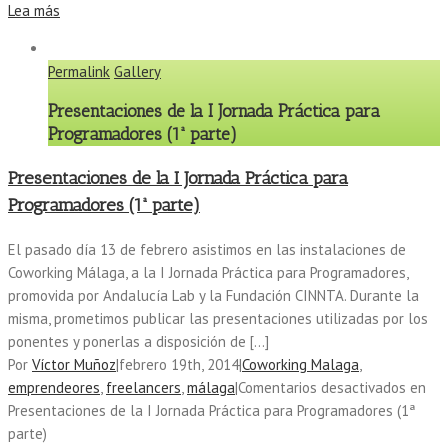
Lea más
Permalink
Gallery
Presentaciones de la I Jornada Práctica para
Programadores (1ª parte)
Presentaciones de la I Jornada Práctica para
Programadores (1ª parte)
El pasado día 13 de febrero asistimos en las instalaciones de
Coworking Málaga, a la I Jornada Práctica para Programadores,
promovida por Andalucía Lab y la Fundación CINNTA. Durante la
misma, prometimos publicar las presentaciones utilizadas por los
ponentes y ponerlas a disposición de […]
Por
Víctor Muñoz
|
febrero 19th, 2014
|
Coworking Malaga
,
emprendeores
,
freelancers
,
málaga
|
Comentarios desactivados
en
Presentaciones de la I Jornada Práctica para Programadores (1ª
parte)